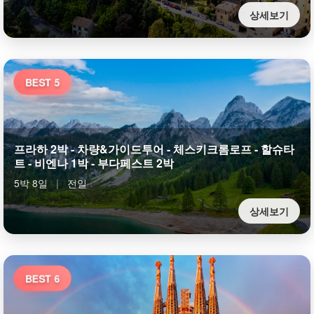
상세보기
BEST 5
프라하 2박 - 차량&가이드투어 - 체스키크롬로프 - 할슈타
트 - 비엔나 1박 - 부다페스트 2박
5박 8일
|
전일
상세보기
BEST 6