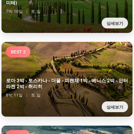
미테)
7박 10일
|
토,일
상세보기
BEST 2
로마 3박 - 토스카나 - 더몰 - 피렌체 1박 - 베니스 2박 - 인터
라켄 2박 - 취리히
8박 11일
|
토,일
상세보기