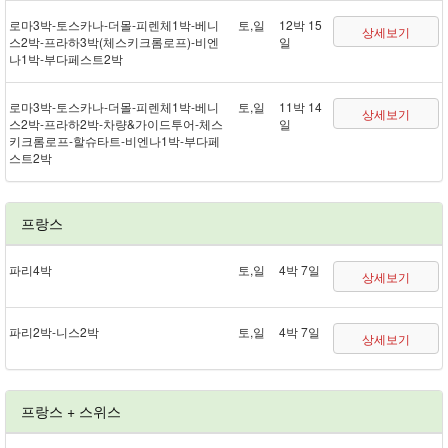
로마 3박 - 토스카나 - 더몰 - 피렌체 1박 - 베니
토,일
12박 15
상세보기
스 2박 - 프라하 3박(체스키크롬로프) - 비엔
일
나 1박 - 부다페스트 2박
로마 3박 - 토스카나 - 더몰 - 피렌체 1박 - 베니
토,일
11박 14
상세보기
스 2박 - 프라하 2박 - 차량&가이드투어 - 체스
일
키크롬로프 - 할슈타트 - 비엔나 1박 - 부다페
스트 2박
프랑스
파리 4박
토,일
4박 7일
상세보기
파리 2박 - 니스 2박
토,일
4박 7일
상세보기
프랑스 + 스위스