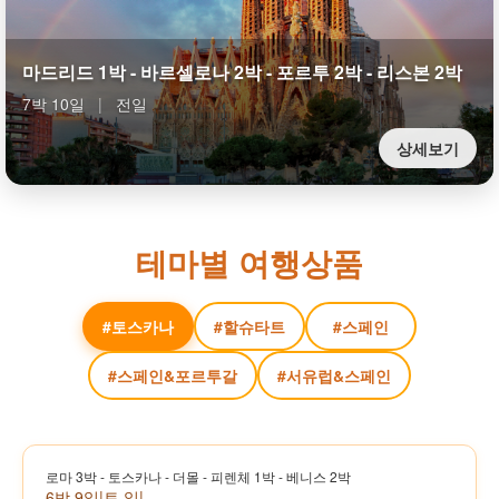
마드리드 1박 - 바르셀로나 2박 - 포르투 2박 - 리스본 2박
7박 10일
|
전일
상세보기
테마별 여행상품
#토스카나
#할슈타트
#스페인
#스페인&포르투갈
#서유럽&스페인
로마 3박 - 토스카나 - 더몰 - 피렌체 1박 - 베니스 2박
6박 9일
|
토,일
|