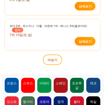
상세보기
로마 3박 - 토스카나 - 더몰 - 피렌체 1박 - 베니스 3박(돌로미테)
인기
7박 10일
|
토,일
|
상세보기
더보기
프랑스
스위스
이태리
스페인
포르투
체코
갈
오스트
헝가리
크로아
영국
몰타
독일