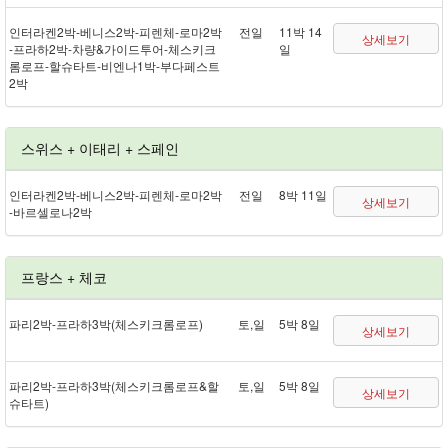
인터라켄 2박 - 베니스 2박 - 피렌체 - 로마 2박
전일
11박 14
상세보기
- 프라하 2박 - 차량&가이드투어 - 체스키크
일
롬로프 - 할슈타트 - 비엔나 1박 - 부다페스트
2박
스위스 + 이태리 + 스페인
인터라켄 2박 - 베니스 2박 - 피렌체 - 로마 2박
전일
8박 11일
상세보기
- 바르셀로나 2박
프랑스 + 체코
파리 2박 - 프라하 3박(체스키크롬로프)
토,일
5박 8일
상세보기
파리 2박 - 프라하 3박(체스키크롬로프&할
토,일
5박 8일
상세보기
슈타트)