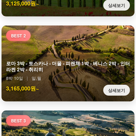
3,125,000원~
상세보기
BEST 2
로마 3박 - 토스카나 - 더몰 - 피렌체 1박 - 베니스 2박 - 인터
라켄 2박 - 취리히
8박 10일
|
일,월
3,165,000원~
상세보기
BEST 3