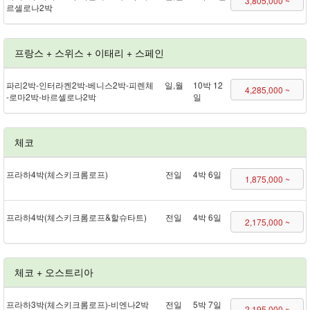
3,805,000 ~
르셀로나 2박
프랑스 + 스위스 + 이태리 + 스페인
파리 2박 - 인터라켄 2박 - 베니스 2박 - 피렌체
일,월
10박 12
4,285,000 ~
- 로마 2박 - 바르셀로나 2박
일
체코
프라하 4박(체스키크롬로프)
전일
4박 6일
1,875,000 ~
프라하 4박(체스키크롬로프&할슈타트)
전일
4박 6일
2,175,000 ~
체코 + 오스트리아
프라하 3박(체스키크롬로프) - 비엔나 2박
전일
5박 7일
2,195,000 ~