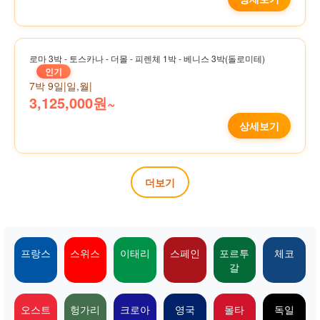
로마 3박 - 토스카나 - 더몰 - 피렌체 1박 - 베니스 3박(돌로미테)
인기
7박 9일
|
일,월
|
3,125,000원~
상세보기
더보기
프랑스
스위스
이태리
스페인
포르투
체코
갈
오스트
헝가리
크로아
영국
몰타
독일