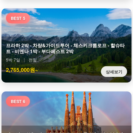
BEST 5
프라하 2박 - 차량&가이드투어 - 체스키크롬로프 - 할슈타
트 - 비엔나 1박 - 부다페스트 2박
5박 7일
|
전일
2,765,000원~
상세보기
BEST 6