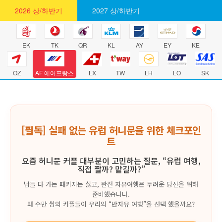
2026 상/하반기
2027 상/하반기
EK
TK
QR
KL
AY
EY
KE
OZ
AF 에어프랑스
LX
TW
LH
LO
SK
[필독] 실패 없는 유럽 허니문을 위한 체크포인
트
요즘 허니문 커플 대부분이 고민하는 질문, “유럽 여행,
직접 짤까? 맡길까?”
남들 다 가는 패키지는 싫고, 완전 자유여행은 두려운 당신을 위해
준비했습니다.
왜 수만 쌍의 커플들이 우리의 “반자유 여행”을 선택 했을까요?