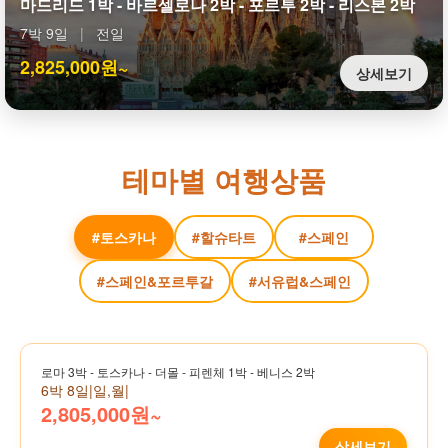
마드리드 1박 - 바르셀로나 2박 - 포르투 2박 - 리스본 2박
7박 9일
|
전일
2,825,000원~
상세보기
테마별 여행상품
#토스카나
#할슈타트
#스페인
#스페인&포르투갈
#서유럽&스페인
로마 3박 - 토스카나 - 더몰 - 피렌체 1박 - 베니스 2박
6박 8일
|
일,월
|
2,805,000원~
상세보기