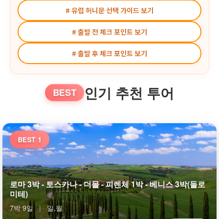
# 유럽 허니문 선택 가이드 보기
# 출발 전 체크 포인트 보기
# 출발 후 체크 포인트 보기
인기 추천 투어
BEST
BEST 1
로마 3박 - 토스카나 - 더몰 - 피렌체 1박 - 베니스 3박(돌로
미테)
7박 9일
|
일,월