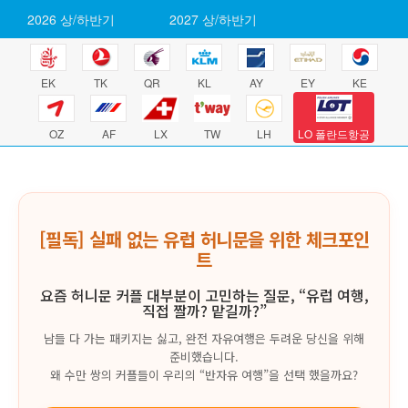
2026 상/하반기
2027 상/하반기
EK
TK
QR
KL
AY
EY
KE
OZ
AF
LX
TW
LH
LO 폴란드항공
[필독] 실패 없는 유럽 허니문을 위한 체크포인
트
요즘 허니문 커플 대부분이 고민하는 질문, “유럽 여행,
직접 짤까? 맡길까?”
남들 다 가는 패키지는 싫고, 완전 자유여행은 두려운 당신을 위해
준비했습니다.
왜 수만 쌍의 커플들이 우리의 “반자유 여행”을 선택 했을까요?